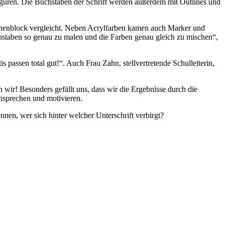
Figuren. Die Buchstaben der Schrift werden außerdem mit Outlines und
eichenblock vergleicht. Neben Acrylfarben kamen auch Marker und
hstaben so genau zu malen und die Farben genau gleich zu mischen“,
is passen total gut!“. Auch Frau Zahn, stellvertretende Schulleiterin,
n wir! Besonders gefällt uns, dass wir die Ergebnisse durch die
ansprechen und motivieren.
nen, wer sich hinter welcher Unterschrift verbirgt?