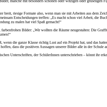
tbilder, manche mit besonders schönen oder witzigen oder gruseligen 
ter breit, riesige Formate also, wenn man sie mit Arbeiten aus dem Z
einsam Entscheidungen treffen: „Es macht schon viel Arbeit, die Buc
ndung zu malen hat viel Spaß gemacht!“
n, farbenfrohen Bilder: „Wir wollten die Räume neugestalten: Die Graffit
Räumen!“
, wenn die ganze Klasse richtig Lust auf ein Projekt hat, und das hatte
hoffen, dass die positiven Aussagen unserer Bilder alle in der Schule 
chen Unterschriften, der SchülerInnen unterschrieben – könnt ihr erken