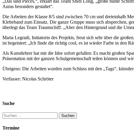
„Das sind Pieces,“, erklärt das Team Shen Long, „große bunte Schrif
Auras besonders gestaltet“.
Die Arbeiten der Klasse 8/5 sind zwischen 70 cm und dreieinhalb Me
Klebeband zum Einsatz. Die ganze Gruppe muss sich absprechen, gem
überlegt das Team Traumschiff. „Aber den Hintergrund und die Umra
Maria Legradi, Initiatorin des Projekts, freut sich sehr über die große
ist begeistert: „Ich finde die richtig cool, es ist wieder Farbe in den 
Als Kunstlehrer hat mir die Idee sofort gefallen: Es macht großen Spaß
Präsentation mit der ganzen Schulgemeinschaft teilen können und wir 
Übrigens: Die Arbeiten wurden zum Schluss mit den „Tags“, künstleris
Verfasser: Nicolas Schröter
Suche
Suchen
nach:
Termine