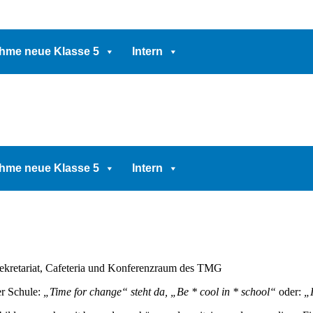
hme neue Klasse 5
Intern
hme neue Klasse 5
Intern
r Sekretariat, Cafeteria und Konferenzraum des TMG
er Schule:
„Time for change“ steht da,
„Be * cool in * school“
oder:
„